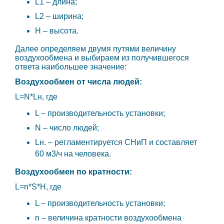
L1 – длина;
L2 – ширина;
H – высота.
Далее определяем двумя путями величину
воздухообмена и выбираем из получившегося
ответа наибольшее значение:
Воздухообмен от числа людей:
L=N*Lн, где
L – производительность установки;
N – число людей;
Lн. – регламентируется СНиП и составляет
60 м3/ч на человека.
Воздухообмен по кратности:
L=n*S*H, где
L – производительность установки;
n – величина кратности воздухообмена