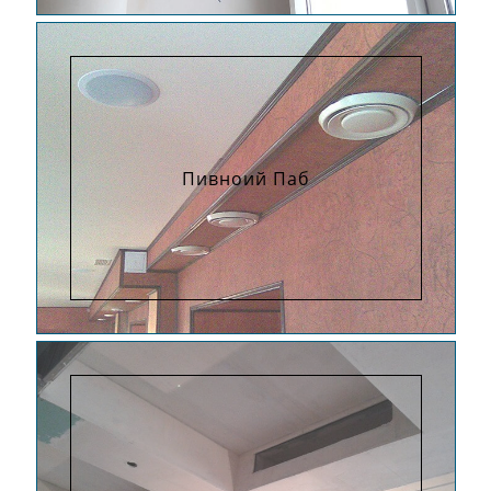
Пивноий Паб