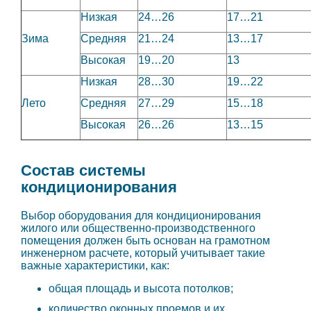
Низкая
24…26
17…21
Зима
Средняя
21…24
13…17
Высокая
19…20
13
Низкая
28…30
19…22
Лето
Средняя
27…29
15…18
Высокая
26…26
13…15
Состав системы
кондиционирования
Выбор оборудования для кондиционирования
жилого или общественно-производственного
помещения должен быть основан на грамотном
инженерном расчете, который учитывает такие
важные характеристики, как:
общая площадь и высота потолков;
количество оконных проемов и их