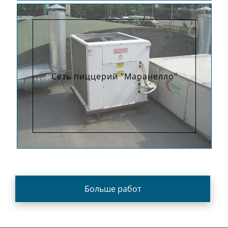
Сеть пиццерий "Маранелло"
Больше работ