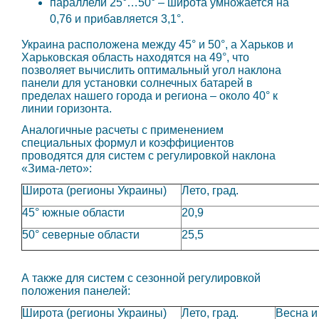
параллели 25°…50° – широта умножается на
0,76 и прибавляется 3,1°.
Украина расположена между 45° и 50°, а Харьков и
Харьковская область находятся на 49°, что
позволяет вычислить оптимальный угол наклона
панели для установки солнечных батарей в
пределах нашего города и региона – около 40° к
линии горизонта.
Аналогичные расчеты с применением
специальных формул и коэффициентов
проводятся для систем с регулировкой наклона
«Зима-лето»:
Широта (регионы Украины)
Лето, град.
45° южные области
20,9
50° северные области
25,5
А также для систем с сезонной регулировкой
положения панелей:
Широта (регионы Украины)
Лето, град.
Весна и 