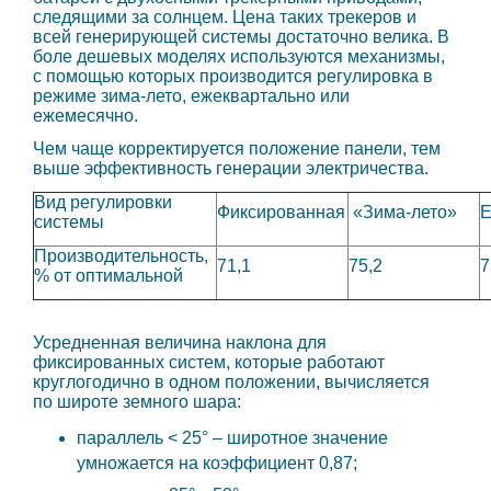
следящими за солнцем. Цена таких трекеров и
всей генерирующей системы достаточно велика. В
боле дешевых моделях используются механизмы,
с помощью которых производится регулировка в
режиме зима-лето, ежеквартально или
ежемесячно.
Чем чаще корректируется положение панели, тем
выше эффективность генерации электричества.
Вид регулировки
Фиксированная
«Зима-лето»
Е
системы
Производительность,
71,1
75,2
7
% от оптимальной
Усредненная величина наклона для
фиксированных систем, которые работают
круглогодично в одном положении, вычисляется
по широте земного шара:
параллель < 25° – широтное значение
умножается на коэффициент 0,87;