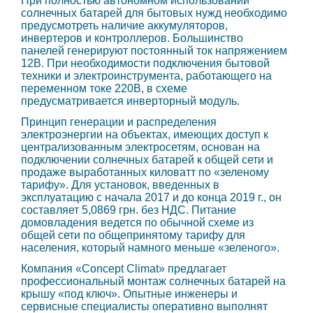
При полностью автономном использовании
солнечных батарей для бытовых нужд необходимо
предусмотреть наличие аккумуляторов,
инвертеров и контроллеров. Большинство
панелей генерируют постоянный ток напряжением
12В. При необходимости подключения бытовой
техники и электроинструмента, работающего на
переменном токе 220В, в схеме
предусматривается инверторный модуль.
Принцип генерации и распределения
электроэнергии на объектах, имеющих доступ к
централизованным электросетям, основан на
подключении солнечных батарей к общей сети и
продаже выработанных киловатт по «зеленому
тарифу». Для установок, введенных в
эксплуатацию с начала 2017 и до конца 2019 г., он
составляет 5,0869 грн. без НДС. Питание
домовладения ведется по обычной схеме из
общей сети по общепринятому тарифу для
населения, который намного меньше «зеленого».
Компания «Concept Climat» предлагает
профессиональный монтаж солнечных батарей на
крышу «под ключ». Опытные инженеры и
сервисные специалисты оперативно выполнят